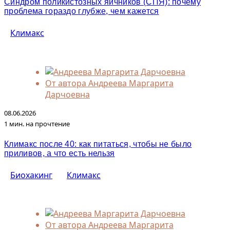
Синдром поликистозных яичников (СПЯ): почему
проблема гораздо глубже, чем кажется
Климакс
От автора
Андреева Маргарита
Дарчоевна
08.06.2026
1 мин. на прочтение
Климакс после 40: как питаться, чтобы не было
приливов, а что есть нельзя
Биохакинг
Климакс
От автора
Андреева Маргарита