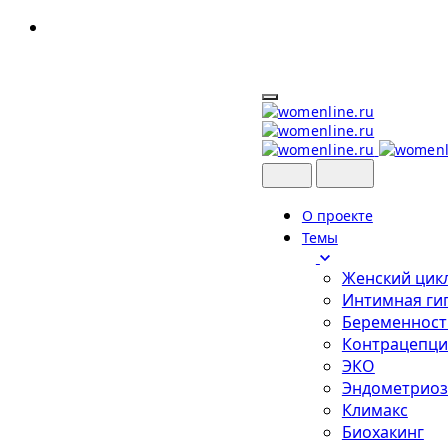
Skip
to
content
О проекте
Темы
Женский цик
Интимная ги
Беременност
Контрацепци
ЭКО
Эндометриоз
Климакс
Биохакинг