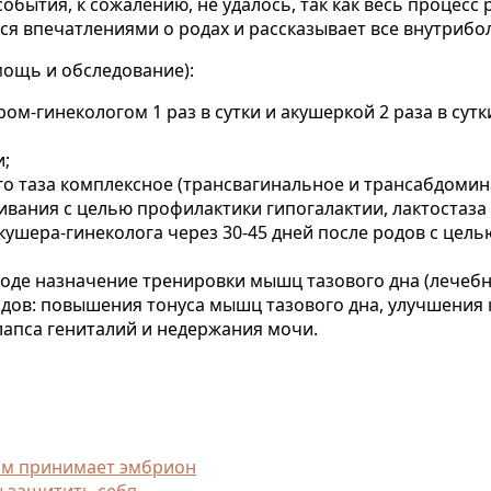
бытия, к сожалению, не удалось, так как весь процесс 
ится впечатлениями о родах и рассказывает все внутри
ощь и обследование):
м-гинекологом 1 раз в сутки и акушеркой 2 раза в сут
и;
о таза комплексное (трансвагинальное и трансабдоминал
вания с целью профилактики гипогалактии, лактостаза 
кушера-гинеколога через 30-45 дней после родов с це
де назначение тренировки мышц тазового дна (лечебн
одов: повышения тонуса мышц тазового дна, улучшения 
апса гениталий и недержания мочи.
изм принимает эмбрион
ы защитить себя