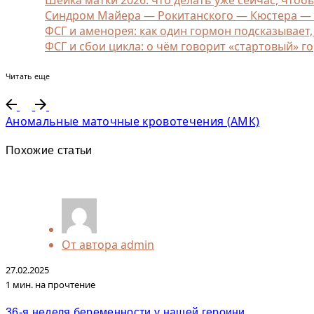
Синдром Майера — Рокитанского — Кюстера — Ха
ФСГ и аменорея: как один гормон подсказывает
ФСГ и сбои цикла: о чём говорит «стартовый» г
Читать еще
Аномальные маточные кровотечения (АМК)
Похожие статьи
От автора
admin
27.02.2025
1 мин. на прочтение
36-я неделя беременности у нашей героини