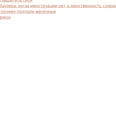
узера: когда менструации нет, а женственность сохра
, почему пропали месячные
ормон