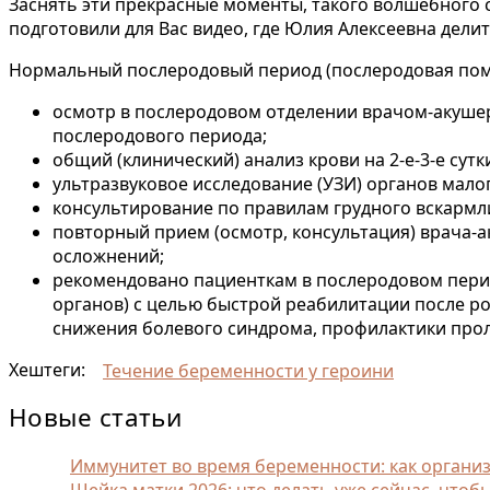
Заснять эти прекрасные моменты, такого волшебного со
подготовили для Вас видео, где Юлия Алексеевна дел
Нормальный послеродовый период (послеродовая пом
осмотр в послеродовом отделении врачом-акушеро
послеродового периода;
общий (клинический) анализ крови на 2-е-3-е сутк
ультразвуковое исследование (УЗИ) органов малог
консультирование по правилам грудного вскармли
повторный прием (осмотр, консультация) врача-а
осложнений;
рекомендовано пациенткам в послеродовом перио
органов) с целью быстрой реабилитации после р
снижения болевого синдрома, профилактики прол
Хештеги:
Течение беременности у героини
Новые статьи
Иммунитет во время беременности: как орган
Шейка матки 2026: что делать уже сейчас, чтоб