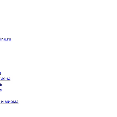
л
гиена
ь
я
 и миома