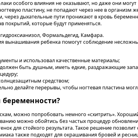
лаки особого влияния не оказывают, но даже они могут
огтевую пластину, не попадают через нее в организм 
, через дыхательные пути проникают в кровь беременно
ав покрытий, которые будут применяться.
 гидроксианизол, Формальдегид, Камфара.
емя вынашивания ребенка помогут соблюдение несложны
рументы и использовал качественные материалы;
 должен быть душным, иметь едкие, раздражающие запа
цедуру;
 солнцезащитным средством;
льно делайте перерывы, чтобы ногтевая пластина могла
я беременности?
аскам, можно попробовать немного «схитрить». Хорош
ванию можно обойтись без частых процедур обновлени
нок для стойкого результата. Такое решение позволит 
миака также подходят для окрашивания бровей и ресниц