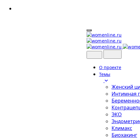
Skip
to
content
О проекте
Темы
Женский ц
Интимная 
Беременно
Контрацеп
ЭКО
Эндометри
Климакс
Биохакинг