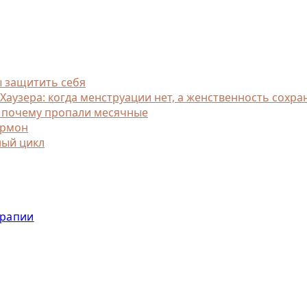
ы защитить себя
узера: когда менструации нет, а женственность сохра
, почему пропали месячные
ормон
ный цикл
ерапии