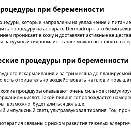
процедуры при беременности
цедуры, которые направлены на увлажнение и питание 
ить процедуру на аппарате Dermadrop – это безинъекц
ием проникает в кожу и доставляет активные вещества 
или вакуумный гидропилинг также можно выполнять во в
еские процедуры при беременности
рудного вскармливания и за три месяца до планируемо
о есть отрицательно воздействовать на плод и повыша
хожие процедуры оказывают очень сильное стимулирую
одержанием кислот. Такой пилинг сопровождается намер
ы, возможно, будет длиться дольше.
ный импульсный свет), ультразвуковая терапия. Ток, пр
зотерапия связаны с риском развития тяжелых аллерги