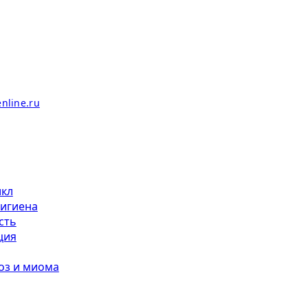
икл
гигиена
сть
ция
оз и миома