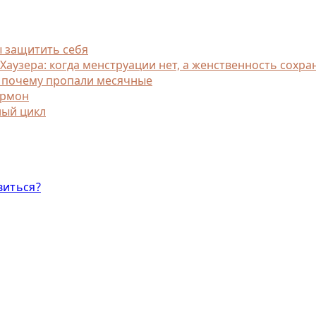
ы защитить себя
узера: когда менструации нет, а женственность сохра
, почему пропали месячные
ормон
ный цикл
виться?