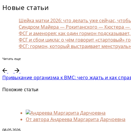
Новые статьи
Шейка матки 2026: что делать уже сейчас, чтоб
Синдром Майера — Рокитанского — Кюстера — Ха
ФСГ и аменорея: как один гормон подсказывает
ФСГ и сбои цикла: о чём говорит «стартовый» г
ФСГ: гормон, который выстраивает менструаль
Читать еще
Привыкание организма к ВМС: чего ждать и как спра
Похожие статьи
От автора
Андреева Маргарита Дарчоевна
08.05.2026