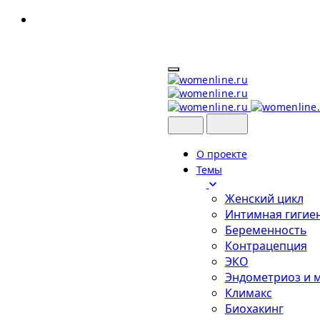
Skip
to
content
О проекте
Темы
Женский цикл
Интимная гигие
Беременность
Контрацепция
ЭКО
Эндометриоз и 
Климакс
Биохакинг