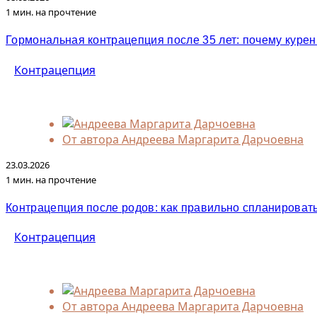
1 мин. на прочтение
Гормональная контрацепция после 35 лет: почему куре
Контрацепция
От автора
Андреева Маргарита Дарчоевна
23.03.2026
1 мин. на прочтение
Контрацепция после родов: как правильно спланироват
Контрацепция
От автора
Андреева Маргарита Дарчоевна