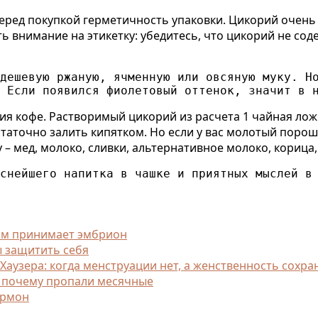
перед покупкой герметичность упаковки. Цикорий очень
ь внимание на этикетку: убедитесь, что цикорий не сод
дешевую ржаную, ячменную или овсяную муку. Но
 Если появился фиолетовый оттенок, значит в 
я кофе. Растворимый цикорий из расчета 1 чайная ложк
таточно залить кипятком. Но если у вас молотый порошо
у – мед, молоко, сливки, альтернативное молоко, корица
снейшего напитка в чашке и приятных мыслей в
изм принимает эмбрион
ы защитить себя
узера: когда менструации нет, а женственность сохра
, почему пропали месячные
ормон