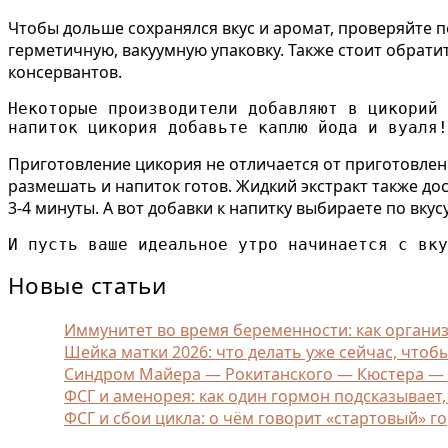
Чтобы дольше сохранялся вкус и аромат, проверяйте 
герметичную, вакуумную упаковку. Также стоит обратит
консервантов.
Некоторые производители добавляют в цикорий 
напиток цикория добавьте каплю йода и вуаля!
Приготовление цикория не отличается от приготовлени
размешать и напиток готов. Жидкий экстракт также дос
3-4 минуты. А вот добавки к напитку выбираете по вкус
И пусть ваше идеальное утро начинается с вку
Новые статьи
Иммунитет во время беременности: как орган
Шейка матки 2026: что делать уже сейчас, чтоб
Синдром Майера — Рокитанского — Кюстера — Ха
ФСГ и аменорея: как один гормон подсказывает
ФСГ и сбои цикла: о чём говорит «стартовый» г