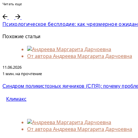
Читать еще
Психологическое бесплодие: как чрезмерное ожида
Похожие статьи
От автора
Андреева Маргарита Дарчоевна
11.06.2026
1 мин. на прочтение
Синдром поликистозных яичников (СПЯ): почему пробле
Климакс
От автора
Андреева Маргарита Дарчоевна