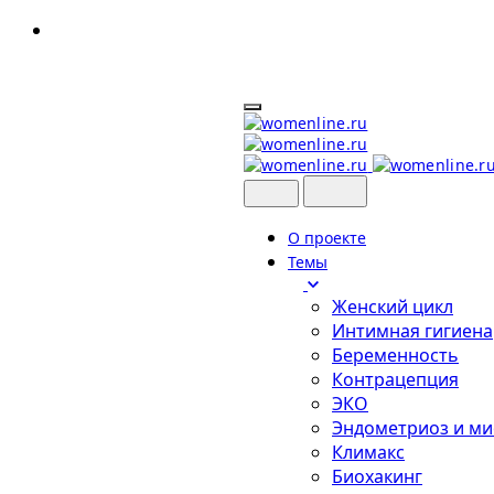
Skip
to
content
О проекте
Темы
Женский цикл
Интимная гигиена
Беременность
Контрацепция
ЭКО
Эндометриоз и м
Климакс
Биохакинг