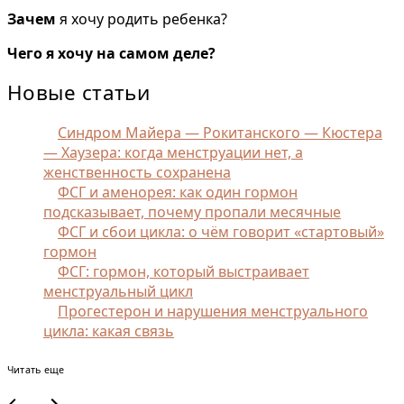
Зачем
я хочу родить ребенка?
Чего я хочу на самом деле?
Новые статьи
Синдром Майера — Рокитанского — Кюстера
— Хаузера: когда менструации нет, а
женственность сохранена
ФСГ и аменорея: как один гормон
подсказывает, почему пропали месячные
ФСГ и сбои цикла: о чём говорит «стартовый»
гормон
ФСГ: гормон, который выстраивает
менструальный цикл
Прогестерон и нарушения менструального
цикла: какая связь
Читать еще