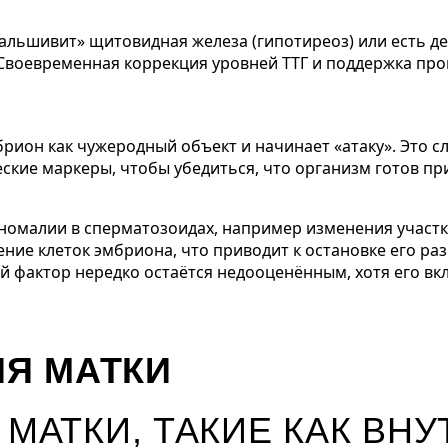
фальшивит» щитовидная железа (гипотиреоз) или есть д
 Своевременная коррекция уровней ТТГ и поддержка пр
ион как чужеродный объект и начинает «атаку». Это 
кие маркеры, чтобы убедиться, что организм готов пр
малии в сперматозоидах, например изменения участк
ие клеток эмбриона, что приводит к остановке его раз
 фактор нередко остаётся недооценённым, хотя его вк
ИЯ МАТКИ
МАТКИ, ТАКИЕ КАК ВН