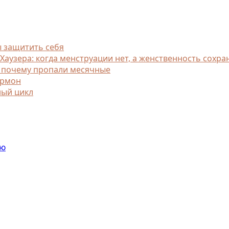
ы защитить себя
узера: когда менструации нет, а женственность сохра
, почему пропали месячные
ормон
ный цикл
ью