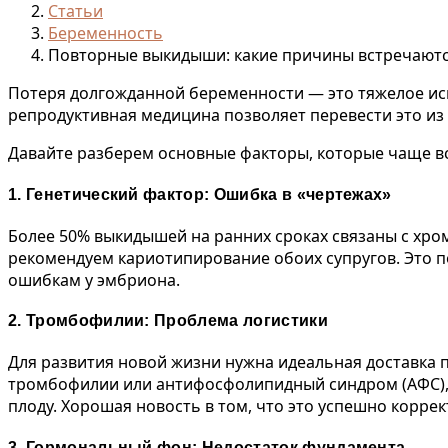
Статьи
Беременность
Повторные выкидыши: какие причины встречаютс
Потеря долгожданной беременности — это тяжелое исп
репродуктивная медицина позволяет перевести это из
Давайте разберем основные факторы, которые чаще в
1. Генетический фактор: Ошибка в «чертежах»
Более 50% выкидышей на ранних сроках связаны с хро
рекомендуем кариотипирование обоих супругов. Это по
ошибкам у эмбриона.
2. Тромбофилии: Проблема логистики
Для развития новой жизни нужна идеальная доставка 
тромбофилии или антифосфолипидный синдром (АФС), 
плоду. Хорошая новость в том, что это успешно корре
3. Гормональный фон: Недостаток фундамента