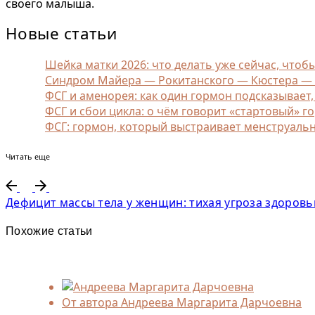
своего малыша.
Новые статьи
Шейка матки 2026: что делать уже сейчас, чтоб
Синдром Майера — Рокитанского — Кюстера — Ха
ФСГ и аменорея: как один гормон подсказывает
ФСГ и сбои цикла: о чём говорит «стартовый» г
ФСГ: гормон, который выстраивает менструаль
Читать еще
Дефицит массы тела у женщин: тихая угроза здоров
Похожие статьи
От автора
Андреева Маргарита Дарчоевна