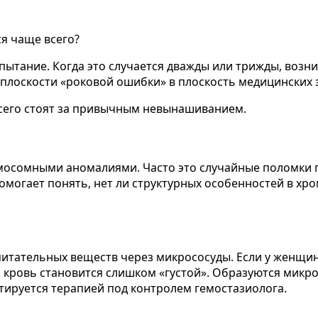
я чаще всего?
ытание. Когда это случается дважды или трижды, возн
 плоскости «роковой ошибки» в плоскость медицинских 
сего стоят за привычным невынашиванием.
мосомными аномалиями. Часто это случайные поломки пр
могает понять, нет ли структурных особенностей в хр
питательных веществ через микрососуды. Если у женщи
кровь становится слишком «густой». Образуются микро
ктируется терапией под контролем гемостазиолога.