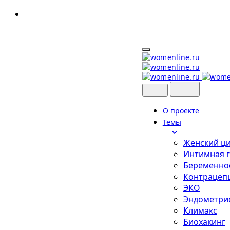
Skip
to
content
О проекте
Темы
Женский ц
Интимная 
Беременно
Контрацеп
ЭКО
Эндометри
Климакс
Биохакинг