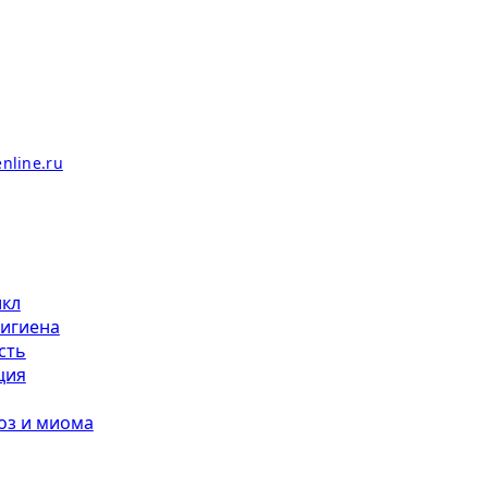
икл
гигиена
сть
ция
оз и миома