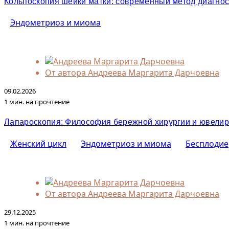
Кольпоскопия шейки матки: современный метод диагнос
Эндометриоз и миома
От автора
Андреева Маргарита Дарчоевна
09.02.2026
1 мин. на прочтение
Лапароскопия: Философия бережной хирургии и ювелир
Женский цикл
Эндометриоз и миома
Бесплодие
От автора
Андреева Маргарита Дарчоевна
29.12.2025
1 мин. на прочтение