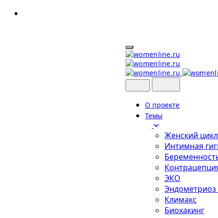
Skip
to
content
О проекте
Темы
Женский цик
Интимная гиг
Беременност
Контрацепци
ЭКО
Эндометриоз
Климакс
Биохакинг