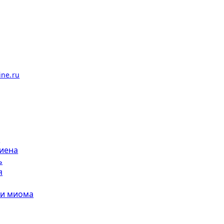
л
иена
ь
я
 и миома