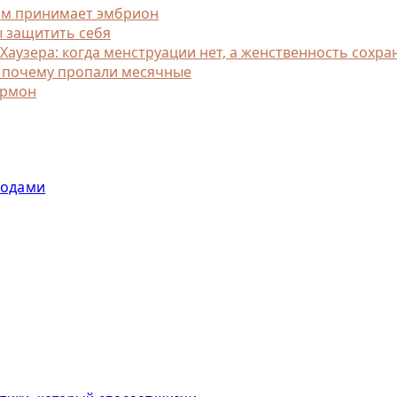
изм принимает эмбрион
ы защитить себя
узера: когда менструации нет, а женственность сохра
, почему пропали месячные
ормон
родами