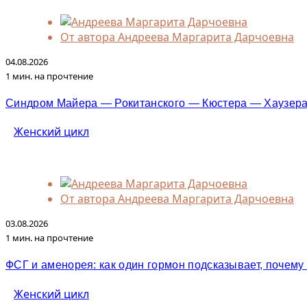
От автора
Андреева Маргарита Дарчоевна
04.08.2026
1 мин. на прочтение
Синдром Майера — Рокитанского — Кюстера — Хаузера: 
Женский цикл
От автора
Андреева Маргарита Дарчоевна
03.08.2026
1 мин. на прочтение
ФСГ и аменорея: как один гормон подсказывает, почем
Женский цикл