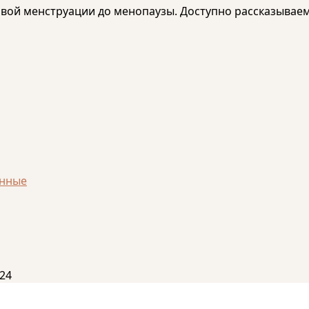
рвой менструации до менопаузы. Доступно рассказывае
анные
24