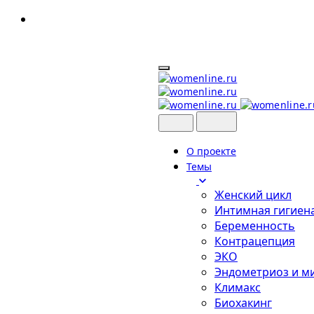
Skip
to
content
О проекте
Темы
Женский цикл
Интимная гигиен
Беременность
Контрацепция
ЭКО
Эндометриоз и м
Климакс
Биохакинг